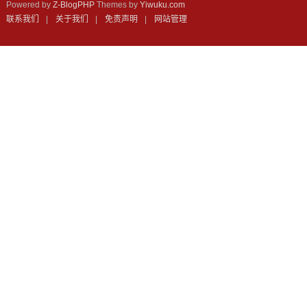
Powered by
Z-BlogPHP
Themes by
Yiwuku.com
联系我们
|
关于我们
|
免责声明
|
网站管理