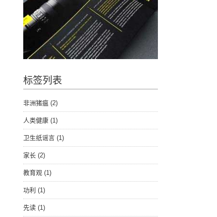
标签列表
非洲猪瘟
(2)
人类健康
(1)
卫生纸谣言
(1)
家长
(2)
教育观
(1)
功利
(1)
先读
(1)