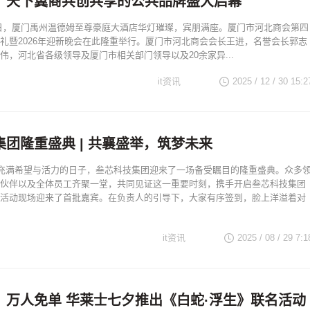
：天下冀商共创共享的公共品牌盛大启幕
月22日，厦门禹州温德姆至尊豪庭大酒店华灯璀璨，宾朋满座。厦门市河北商会第四
礼暨2026年迎新晚会在此隆重举行。厦门市河北商会会长王进，名誉会长郭志
伟，河北省各级领导及厦门市相关部门领导以及20余家异...
it资讯
2025 / 12 / 30 15:2
团隆重盛典 | 共襄盛举，筑梦未来
个充满希望与活力的日子，叁芯科技集团迎来了一场备受瞩目的隆重盛典。众多
伙伴以及全体员工齐聚一堂，共同见证这一重要时刻，携手开启叁芯科技集团
活动现场迎来了首批嘉宾。在负责人的引导下，大家有序签到，脸上洋溢着对
it资讯
2025 / 08 / 29 7:1
，万人免单 华莱士七夕推出《白蛇·浮生》联名活动