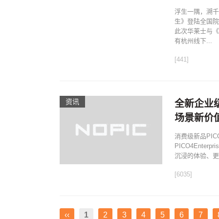
浮生一隅，溯千
生》登陆全国院
此次华莱士与《
有杭州线下...
[441]
资讯
全新企业级V
场景新价
消费级新品PI
PICO4Ente
沉浸的体验、更
[6035]
‹‹
1
2
3
4
5
6
7