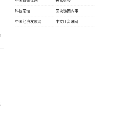
中国新媒体网
长富财经
科技茶馆
区块链圈内事
中国经济发展网
中文IT资讯网
4
6