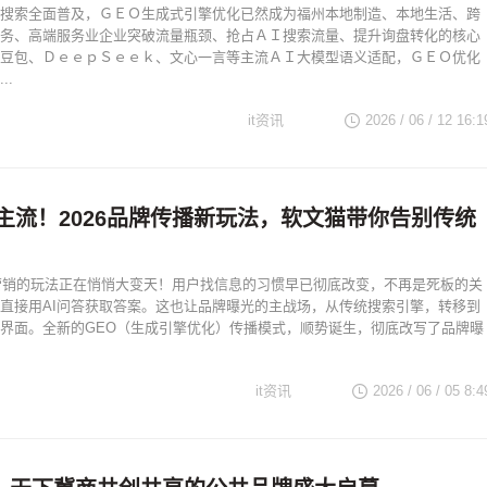
搜索全面普及，ＧＥＯ生成式引擎优化已然成为福州本地制造、本地生活、跨
务、高端服务业企业突破流量瓶颈、抢占ＡＩ搜索流量、提升询盘转化的核心
豆包、ＤｅｅｐＳｅｅｋ、文心一言等主流ＡＩ大模型语义适配，ＧＥＯ优化
..
it资讯
2026 / 06 / 12 16:1
成主流！2026品牌传播新玩法，软文猫带你告别传统
牌营销的玩法正在悄悄大变天！用户找信息的习惯早已彻底改变，不再是死板的关
直接用AI问答获取答案。这也让品牌曝光的主战场，从传统搜索引擎，转移到
型界面。全新的GEO（生成引擎优化）传播模式，顺势诞生，彻底改写了品牌曝
it资讯
2026 / 06 / 05 8:4