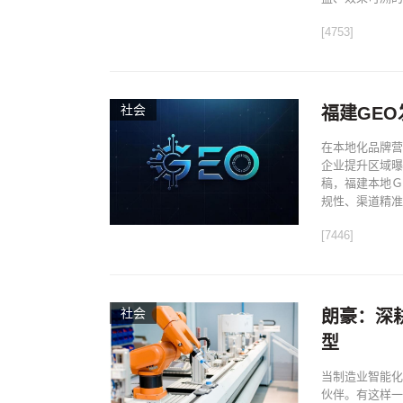
[4753]
社会
福建GE
在本地化品牌营
企业提升区域曝
稿，福建本地Ｇ
规性、渠道精准度
[7446]
社会
朗豪：深耕
型
当制造业智能化
伙伴。有这样一