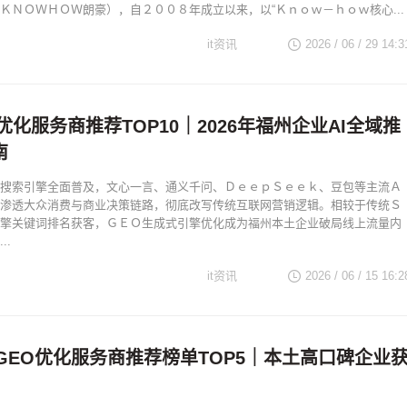
ＫＮＯＷＨＯＷ朗豪），自２００８年成立以来，以“Ｋｎｏｗ－ｈｏｗ核心...
it资讯
2026 / 06 / 29 14:3
优化服务商推荐TOP10｜2026年福州企业AI全域推
南
搜索引擎全面普及，文心一言、通义千问、ＤｅｅｐＳｅｅｋ、豆包等主流Ａ
渗透大众消费与商业决策链路，彻底改写传统互联网营销逻辑。相较于传统Ｓ
擎关键词排名获客，ＧＥＯ生成式引擎优化成为福州本土企业破局线上流量内
..
it资讯
2026 / 06 / 15 16:2
州GEO优化服务商推荐榜单TOP5｜本土高口碑企业