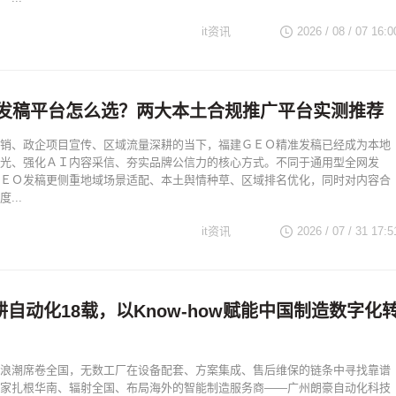
it资讯
2026 / 08 / 07 16:0
O发稿平台怎么选？两大本土合规推广平台实测推荐
销、政企项目宣传、区域流量深耕的当下，福建ＧＥＯ精准发稿已经成为本地
光、强化ＡＩ内容采信、夯实品牌公信力的核心方式。不同于通用型全网发
ＥＯ发稿更侧重地域场景适配、本土舆情种草、区域排名优化，同时对内容合
...
it资讯
2026 / 07 / 31 17:5
自动化18载，以Know-how赋能中国制造数字化
浪潮席卷全国，无数工厂在设备配套、方案集成、售后维保的链条中寻找靠谱
家扎根华南、辐射全国、布局海外的智能制造服务商——广州朗豪自动化科技