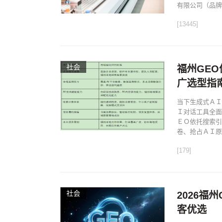
有限公司（品牌
[13445]
社会
福州GEO
广选型指
当下生成式ＡＩ
Ｉ对话工具全面
ＥＯ依托搜索引
卷、抢占ＡＩ原.
[179]
社会
2026福
客优选