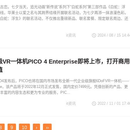
古恋。七夕当天，追光动画“新传说”系列下“白蛇系列”第三部作品《白蛇：浮
线，华莱士以爱之名与其跨界结缘开展联名活动，为七夕再添一抹浪漫色彩。
白蛇：浮生》的联名活动，不仅推出重磅新品、联名套餐、限定联名周边、还
it资讯
2024 / 08 / 15 14:4
R一体机PICO 4 Enterprise即将上市，打开商用
值
CO4发布后，PICO也将在国内市场发布全新一代企业级旗舰6DoFVR一体机——
rprise，该产品将于2022年12月正式发售，国内定价7499元。凭借创新的产品、更
丰富的内容生态和更为专业的服务，PIC...
it资讯
2022 / 11 / 01 17:4
8
9
10
›
››