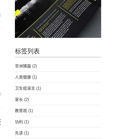
1
标签列表
非洲猪瘟
(2)
人类健康
(1)
卫生纸谣言
(1)
8
家长
(2)
教育观
(1)
获
功利
(1)
先读
(1)