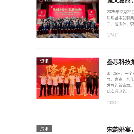
诚义冀商
2025年12
届理监事就职典
军、范玉钵、李
[1741]
资讯
叁芯科技集
8月26日，一
导、嘉宾、合作
发展的新篇章。
此次盛典的...
[10349]
资讯
宋韵婚宴