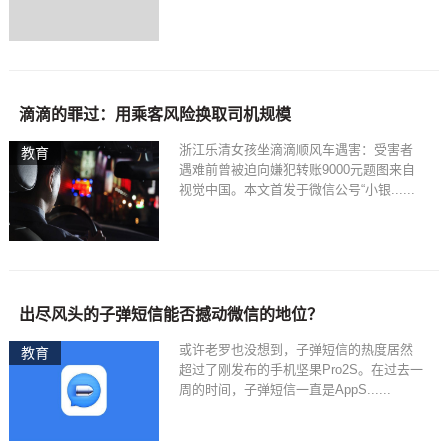
滴滴的罪过：用乘客风险换取司机规模
浙江乐清女孩坐滴滴顺风车遇害：受害者
教育
遇难前曾被迫向嫌犯转账9000元题图来自
视觉中国。本文首发于微信公号“小银......
出尽风头的子弹短信能否撼动微信的地位？
或许老罗也没想到，子弹短信的热度居然
教育
超过了刚发布的手机坚果Pro2S。在过去一
周的时间，子弹短信一直是AppS......