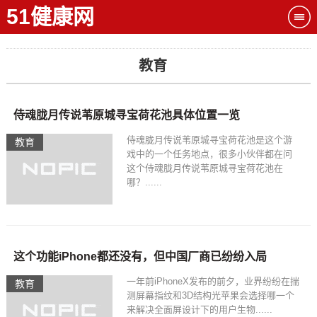
51健康网
教育
侍魂胧月传说苇原城寻宝荷花池具体位置一览
侍魂胧月传说苇原城寻宝荷花池是这个游
教育
戏中的一个任务地点，很多小伙伴都在问
这个侍魂胧月传说苇原城寻宝荷花池在
哪？......
这个功能iPhone都还没有，但中国厂商已纷纷入局
一年前iPhoneX发布的前夕，业界纷纷在揣
教育
测屏幕指纹和3D结构光苹果会选择哪一个
来解决全面屏设计下的用户生物......