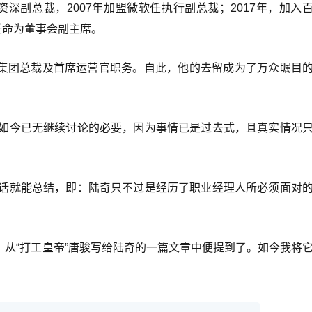
虎资深副总裁，2007年加盟微软任执行副总裁；2017年，加入
任命为董事会副主席。
度集团总裁及首席运营官职务。自此，他的去留成为了万众瞩目
如今已无继续讨论的必要，因为事情已是过去式，且真实情况
话就能总结，即：陆奇只不过是经历了职业经理人所必须面对
时，从“打工皇帝”唐骏写给陆奇的一篇文章中便提到了。如今我将