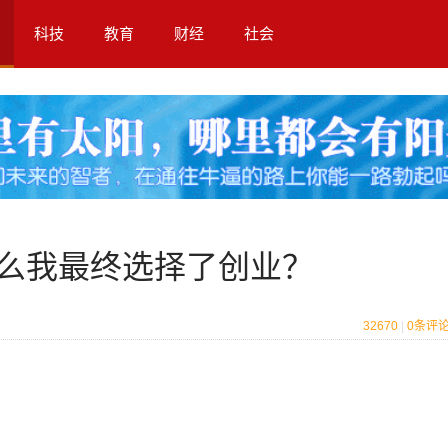
科技
教育
财经
社会
什么我最终选择了创业？
32670
|
0
条评