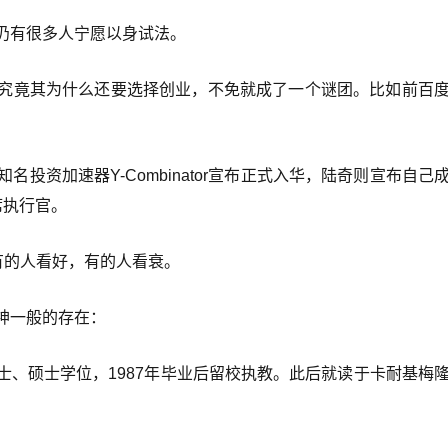
仍有很多人宁愿以身试法。
究竟其为什么还要选择创业，不免就成了一个谜团。比如前百
知名投资加速器Y-Combinator宣布正式入华，陆奇则宣布自己
席执行官。
有的人看好，有的人看衰。
神一般的存在：
、硕士学位，1987年毕业后留校执教。此后就读于卡耐基梅