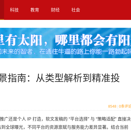
科技
教育
财经
社会
全景指南：从类型解析到精准投
8548
|
0
条评
IP
“
”
“
”
牌推广还是个人
打造，软文发稿的
平台选择
与
策略适配
直接决
盖到全球曝光，不同平台的资源禀赋与服务能力差异显著。结合当前