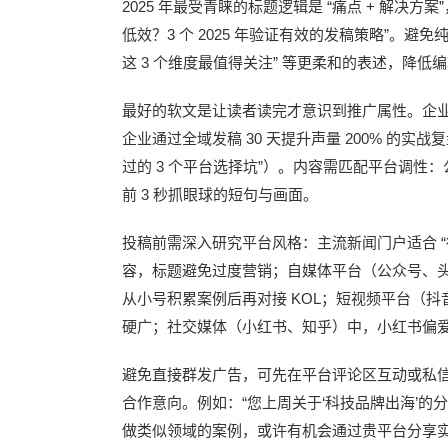
2025
“
+
”
年最受青睐的标题逻辑是
痛点
解决方案
3
2025
”
低效？
个
年验证有效的发稿策略
。避免
3
”
这
个维度最值得关注
等更柔和的表述，降低编
最好的软文是让读者读完才意识到推广属性。企
30
200%
企业通过全域发稿
天提升声量
的实战复
3
”
过的
个平台选择坑
）。内容需匹配平台调性：
3
前
秒抓眼球的短句与画面。
“
投稿前需深入研究平台风格：主流新闻门户适合
容，标题避免过度营销；自媒体平台（公众号、
KOL
从小号积累案例后再对接
；短视频平台（抖
硬广；社交媒体（小红书、知乎）中，小红书偏
避免直接群发广告，可先在平台评论区互动或私
“
‘
’
合作意向。例如：
您上周关于
科技品牌出海
的分
做类似领域的案例，或许有机会通过贵平台分享