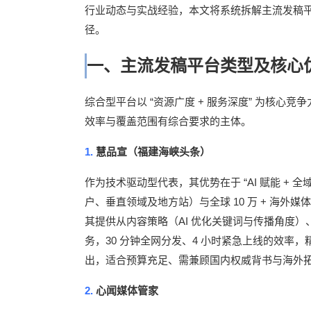
行业动态与实战经验，本文将系统拆解主流发稿
径。
一、主流发稿平台类型及核心
“
+
”
综合型平台以
资源广度
服务深度
为核心竞争
效率与覆盖范围有综合要求的主体。
1.
慧品宣（福建海峡头条）
“AI
+
作为技术驱动型代表，其优势在于
赋能
全
10
+
户、垂直领域及地方站）与全球
万
海外媒
AI
其提供从内容策略（
优化关键词与传播角度）
30
4
务，
分钟全网分发、
小时紧急上线的效率，
出，适合预算充足、需兼顾国内权威背书与海外
2.
心闻媒体管家